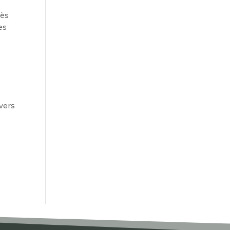
rès
es
s
 vers