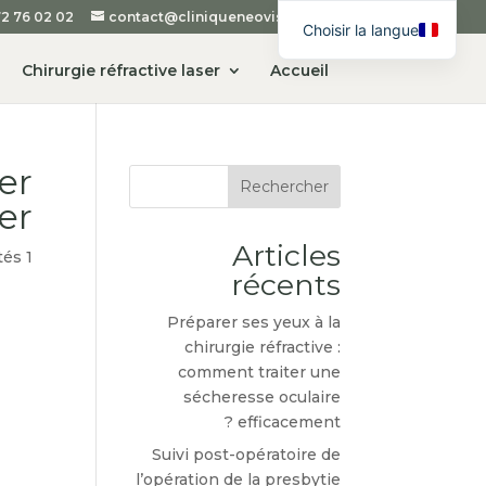
2 76 02 02
contact@cliniqueneovision.com
Choisir la langue
English
Chirurgie réfractive laser
Accueil
Spanish
Romanian
er
Arabic
Rechercher
r ?
Articles
tés
1 juillet 2024
récents
Préparer ses yeux à la
chirurgie réfractive :
comment traiter une
sécheresse oculaire
efficacement ?
Suivi post-opératoire de
l’opération de la presbytie