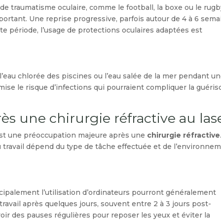
e traumatisme oculaire, comme le football, la boxe ou le rugb
ortant. Une reprise progressive, parfois autour de 4 à 6 sema
tte période, l’usage de protections oculaires adaptées est
à l’eau chlorée des piscines ou l’eau salée de la mer pendant u
ise le risque d’infections qui pourraient compliquer la guéris
ès une chirurgie réfractive au las
 est une préoccupation majeure après une
chirurgie réfractive
 travail dépend du type de tâche effectuée et de l’environne
ncipalement l’utilisation d’ordinateurs pourront généralement
avail après quelques jours, souvent entre 2 à 3 jours post-
évoir des pauses régulières pour reposer les yeux et éviter la