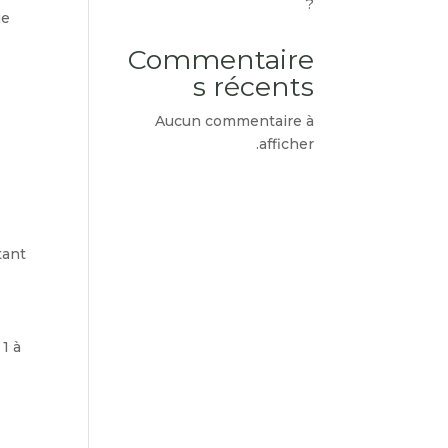
?
ue
Commentaire
s récents
Aucun commentaire à
n
afficher.
tant
 1 à