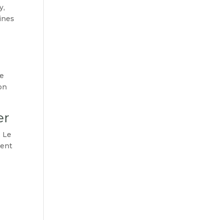
y,
ines
ne
on
er
. Le
ment