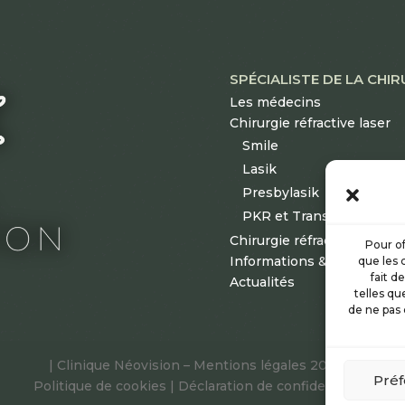
SPÉCIALISTE DE LA CHI
Les médecins
Chirurgie réfractive laser
Smile
Lasik
Presbylasik
PKR et TransPKR
Chirurgie réfractive par im
Pour of
Informations & tarifs
que les 
fait d
Actualités
telles qu
de ne pas 
|
Mentions légales
© 2025 Clinique Néovision –
Préf
Politique de cookies
|
Déclaration de confidentialité