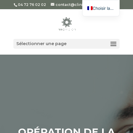
04 72 76 02 02
contact@cliniqueneovision.com
Choisir la langue
English
Spanish
Romanian
Sélectionner une page
Arabic
OPÉRATION DE LA