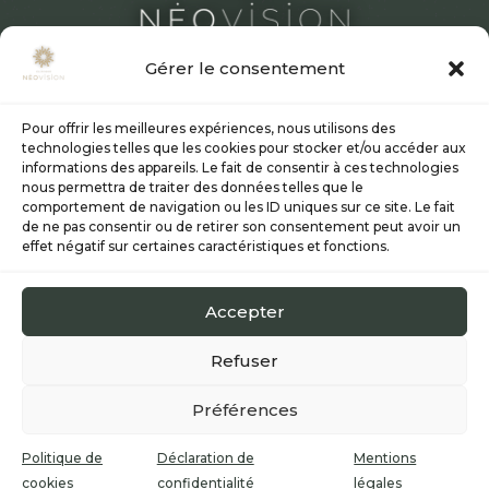
Gérer le consentement
SPÉCIALISTE DE LA CHIRURGIE RÉFRACTIVE
Pour offrir les meilleures expériences, nous utilisons des
technologies telles que les cookies pour stocker et/ou accéder aux
Les médecins
informations des appareils. Le fait de consentir à ces technologies
Chirurgie réfractive laser
nous permettra de traiter des données telles que le
Smile
comportement de navigation ou les ID uniques sur ce site. Le fait
de ne pas consentir ou de retirer son consentement peut avoir un
Lasik
effet négatif sur certaines caractéristiques et fonctions.
Presbylasik
PKR et TransPKR
Accepter
Chirurgie réfractive par implants
Informations & tarifs
Refuser
Actualités
Préférences
Politique de
Déclaration de
Mentions
© 2025 Clinique Néovision –
Mentions légales
|
cookies
confidentialité
légales