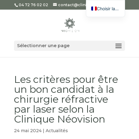
04 72 76 02 02
contact@cliniqueneovision.com
Choisir la langue
English
Spanish
Romanian
Sélectionner une page
Arabic
Les critères pour être
un bon candidat à la
chirurgie réfractive
par laser selon la
Clinique Néovision
24 mai 2024
|
Actualités