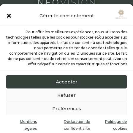
Gérer le consentement
SPÉCIALISTE DE LA CHIRURGIE RÉFRACTIVE
Pour offrir les meilleures expériences, nous utilisons des
technologies telles que les cookies pour stocker et/ou accéder aux
Les médecins
informations des appareils. Le fait de consentir à ces technologies
Chirurgie réfractive laser
nous permettra de traiter des données telles que le
Smile
comportement de navigation ou les ID uniques sur ce site. Le fait
de ne pas consentir ou de retirer son consentement peut avoir un
Lasik
effet négatif sur certaines caractéristiques et fonctions.
Presbylasik
PKR et TransPKR
Accepter
Chirurgie réfractive par implants
Informations & tarifs
Refuser
Actualités
Préférences
Mentions
Déclaration de
Politique de
|
Mentions légales
© 2025 Clinique Néovision –
légales
confidentialité
cookies
Politique de cookies
|
Déclaration de confidentialité